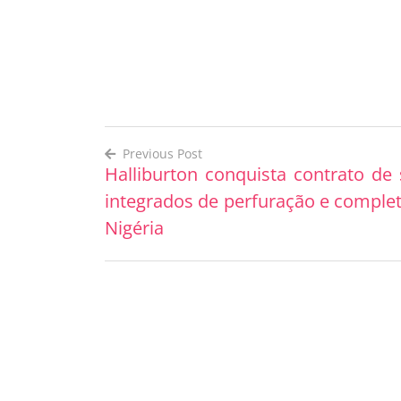
Previous Post
Halliburton conquista contrato de 
Post
integrados de perfuração e comple
navigation
Nigéria