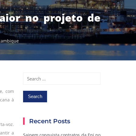
aior no projeto de
oçambique
Search
for:
e, com
icana à
Recent Posts
ta-voz.
antir a
Saipem conquista contratos da Eni no