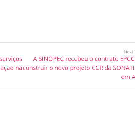
Next 
serviços
A SINOPEC recebeu o contrato EPCC
tação na
construir o novo projeto CCR da SONA
em A