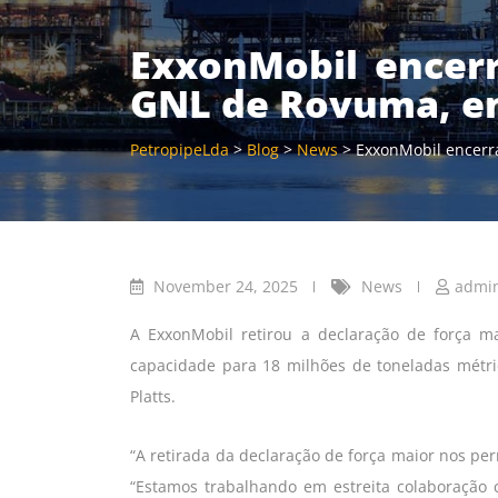
ExxonMobil encerr
GNL de Rovuma, 
PetropipeLda
>
Blog
>
News
>
ExxonMobil encerr
November 24, 2025
News
admi
A ExxonMobil retirou a declaração de força
capacidade para 18 milhões de toneladas métri
Platts.
“A retirada da declaração de força maior nos pe
“Estamos trabalhando em estreita colaboração