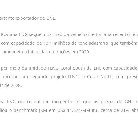
rtante exportador de GNL.
eto Rovuma LNG segue uma medida semelhante tomada recentemen
 com capacidade de 13,1 milhões de toneladas/ano, que também
 como meta o início das operações em 2029.
or meio da unidade FLNG Coral South da Eni, com capacidade
i aprovou um segundo projeto FLNG, o Coral North, com prev
ir de 2028.
vuma LNG ocorre em um momento em que os preços do GNL n
valiou o benchmark JKM em US$ 11,674/MMBtu, cerca de 21% ab