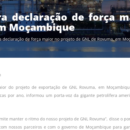
a declaração de força m
em Moçambique
a declaração de força maior no projeto de GNL de Rovuma, em M
n
 maior do projeto de exportação de GNL Rovuma, em Moçambiqu
cas por ano, informou um porta-voz da gigante petrolífera amer
rmite manter o ritmo do nosso projeto de GNL Rovuma”, disse o por
 com nossos parceiros e com o governo de Moçambique para gar