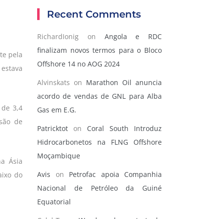
Recent Comments
RichardIonig
on
Angola e RDC
finalizam novos termos para o Bloco
te pela
Offshore 14 no AOG 2024
 estava
Alvinskats
on
Marathon Oil anuncia
acordo de vendas de GNL para Alba
 de 3,4
Gas em E.G.
isão de
Patricktot
on
Coral South Introduz
Hidrocarbonetos na FLNG Offshore
Moçambique
a Ásia
Avis
on
Petrofac apoia Companhia
aixo do
Nacional de Petróleo da Guiné
Equatorial