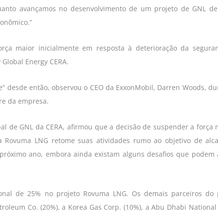
quanto avançamos no desenvolvimento de um projeto de GNL de
conômico.”
orça maior inicialmente em resposta à deterioração da segur
 Global Energy CERA.
e” desde então, observou o CEO da ExxonMobil, Darren Woods, du
tre da empresa.
lobal de GNL da CERA, afirmou que a decisão de suspender a força 
a Rovuma LNG retome suas atividades rumo ao objetivo de alc
do próximo ano, embora ainda existam alguns desafios que podem 
onal de 25% no projeto Rovuma LNG. Os demais parceiros do 
etroleum Co. (20%), a Korea Gas Corp. (10%), a Abu Dhabi National 