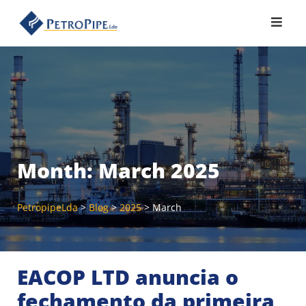
Skip
to
content
Month:
March 2025
PetropipeLda
>
Blog
>
2025
>
March
EACOP LTD anuncia o
fechamento da primeira