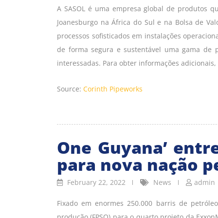
A SASOL é uma empresa global de produtos quí
Joanesburgo na África do Sul e na Bolsa de Val
processos sofisticados em instalações operacion
de forma segura e sustentável uma gama de pr
interessadas. Para obter informações adicionais,
Source:
Corinth Pipeworks
One Guyana’ entre
para nova nação pe
February 22, 2022
News
admin
Fixado em enormes 250.000 barris de petróle
produção (FPSO) para o quarto projeto da Exxon