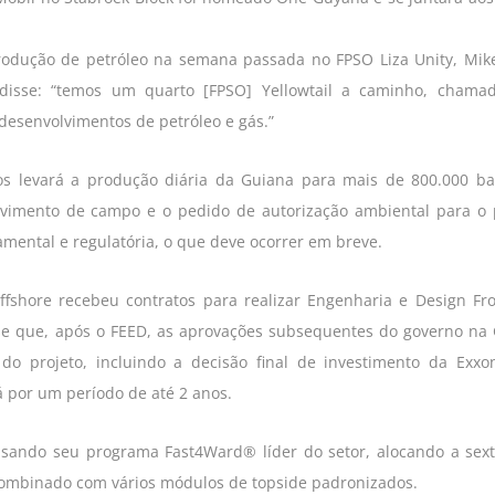
rodução de petróleo na semana passada no FPSO Liza Unity, Mik
disse: “temos um quarto [FPSO] Yellowtail a caminho, chama
desenvolvimentos de petróleo e gás.”
 levará a produção diária da Guiana para mais de 800.000 ba
lvimento de campo e o pedido de autorização ambiental para o 
mental e regulatória, o que deve ocorrer em breve.
ffshore recebeu contratos para realizar Engenharia e Design Fr
se que, após o FEED, as aprovações subsequentes do governo na
o projeto, incluindo a decisão final de investimento da Exxo
rá por um período de até 2 anos.
usando seu programa Fast4Ward® líder do setor, alocando a sex
combinado com vários módulos de topside padronizados.