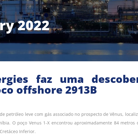
ry 2022
ergies faz uma descobe
loco offshore 2913B
 de petróleo leve com gás associado no prospecto de Vênus, locali
míbia. O poço Venus 1-X encontrou aproximadamente 84 metros 
retáceo Inferior.