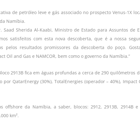
ativa de petróleo leve e gás associado no prospecto Venus-1X loc
 da Namíbia.
. Saad Sherida Al-Kaabi, Ministro de Estado para Assuntos de E
amos satisfeitos com esta nova descoberta, que é a nossa seg
 pelos resultados promissores da descoberta do poço. Gosta
pact Oil and Gas e NAMCOR, bem como o governo da Namíbia.”
loco 2913B fica em águas profundas a cerca de 290 quilômetros d
 por QatarEnergy (30%), TotalEnergies (operador – 40%), Impact 
s offshore da Namíbia, a saber, blocos: 2912, 2913B, 2914B e
.000 km².