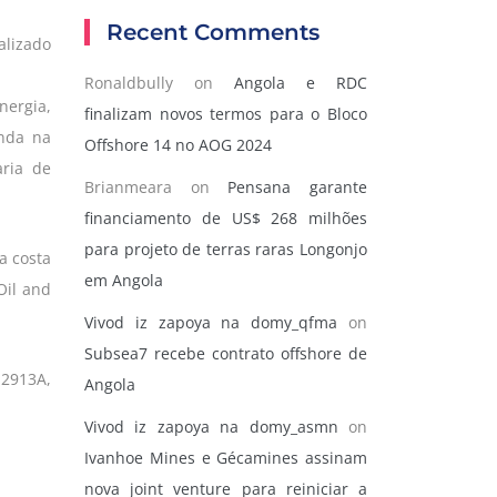
Recent Comments
alizado
Ronaldbully
on
Angola e RDC
nergia,
finalizam novos termos para o Bloco
unda na
Offshore 14 no AOG 2024
ria de
Brianmeara
on
Pensana garante
financiamento de US$ 268 milhões
para projeto de terras raras Longonjo
a costa
em Angola
Oil and
Vivod iz zapoya na domy_qfma
on
Subsea7 recebe contrato offshore de
 2913A,
Angola
Vivod iz zapoya na domy_asmn
on
Ivanhoe Mines e Gécamines assinam
nova joint venture para reiniciar a