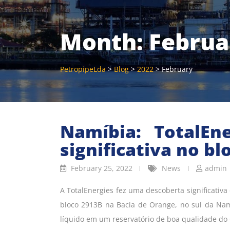
Month:
Februa
PetropipeLda
>
Blog
>
2022
>
February
Namíbia: TotalEn
significativa no b
February 25, 2022
News
admin
A TotalEnergies fez uma descoberta significativa
bloco 2913B na Bacia de Orange, no sul da Na
líquido em um reservatório de boa qualidade do C