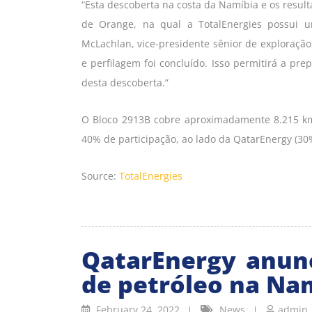
“Esta descoberta na costa da Namíbia e os result
de Orange, na qual a TotalEnergies possui u
McLachlan, vice-presidente sênior de exploraçã
e perfilagem foi concluído. Isso permitirá a pr
desta descoberta.”
O Bloco 2913B cobre aproximadamente 8.215 km
40% de participação, ao lado da QatarEnergy (30
Source:
TotalEnergies
QatarEnergy anun
de petróleo na Na
February 24, 2022
News
admin