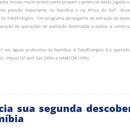
ados iniciais muito promissores provam o potencial desta jogada n
ma posição importante na Namíbia e na África do Sul”, diss
o da TotalEnergies. “Um programa abrangente de extração de tes
eparação de operações de avaliação destinadas a avaliar a comerci
² em águas profundas da Namíbia. A TotalEnergies é a operad
%), Impact Oil and Gas (20%) e NAMCOR (10%).
cia sua segunda descobe
míbia