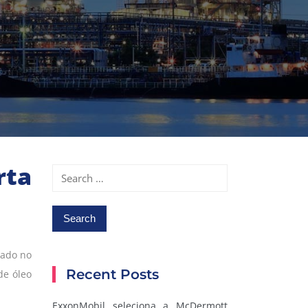
rta
Search
for:
zado no
Recent Posts
de óleo
ExxonMobil seleciona a McDermott