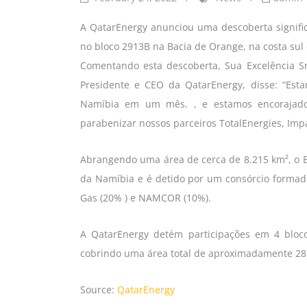
A QatarEnergy anunciou uma descoberta signific
no bloco 2913B na Bacia de Orange, na costa sul
Comentando esta descoberta, Sua Excelência Sr
Presidente e CEO da QatarEnergy, disse: “Est
Namíbia em um mês. , e estamos encorajados
parabenizar nossos parceiros TotalEnergies, Im
Abrangendo uma área de cerca de 8.215 km², o B
da Namíbia e é detido por um consórcio formado
Gas (20% ) e NAMCOR (10%).
A QatarEnergy detém participações em 4 bloco
cobrindo uma área total de aproximadamente 28
Source:
QatarEnergy