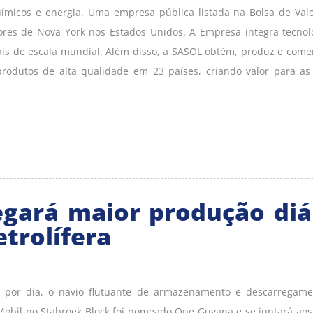
micos e energia. Uma empresa pública listada na Bolsa de Val
ores de Nova York nos Estados Unidos. A Empresa integra tecnol
ais de escala mundial. Além disso, a SASOL obtém, produz e comer
odutos de alta qualidade em 23 países, criando valor para as
gará maior produção diá
trolífera
o por dia, o navio flutuante de armazenamento e descarregam
Mobil no Stabroek Block foi nomeado One Guyana e se juntará aos