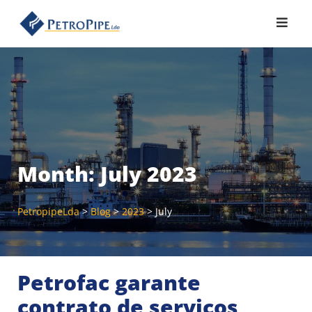
Skip
to
content
Month:
July 2023
PetropipeLda
>
Blog
>
2023
>
July
Petrofac garante
contrato de serviços