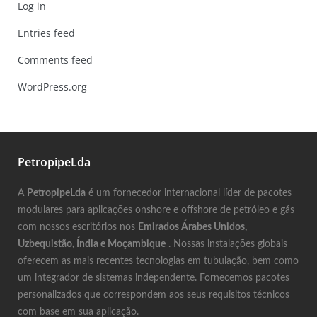
Log in
Entries feed
Comments feed
WordPress.org
PetropipeLda
A
PetropipeLda
é um fornecedor internacional líder de pacotes
modulares para aplicações onshore e offshore de petróleo e gás
com nossos escritórios nos
Emirados Árabes Unidos,
Uzbequistão, Índia e Moçambique
. Nossas instalações globais
oferecem as mais recentes tecnologias em tubulação, bem como
um integrador de sistemas independente. Fornecemos pacotes
personalizados que correspondem aos seus requisitos técnicos
com base em sua aplicação.