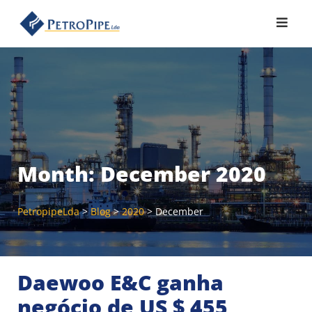
Skip
to
content
Month:
December 2020
PetropipeLda
>
Blog
>
2020
>
December
Daewoo E&C ganha
negócio de US $ 455