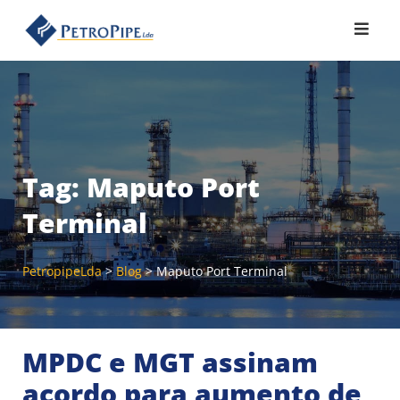
Skip
to
content
Tag:
Maputo Port
Terminal
PetropipeLda
>
Blog
>
Maputo Port Terminal
MPDC e MGT assinam
acordo para aumento de