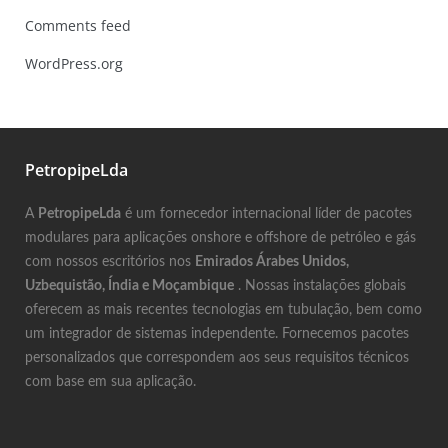
Comments feed
WordPress.org
PetropipeLda
A
PetropipeLda
é um fornecedor internacional líder de pacotes
modulares para aplicações onshore e offshore de petróleo e gás
com nossos escritórios nos
Emirados Árabes Unidos,
Uzbequistão, Índia e Moçambique
. Nossas instalações globais
oferecem as mais recentes tecnologias em tubulação, bem como
um integrador de sistemas independente. Fornecemos pacotes
personalizados que correspondem aos seus requisitos técnicos
com base em sua aplicação.