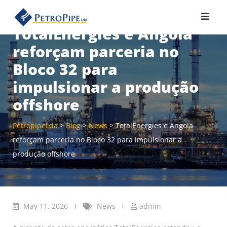
Skip
to
TotalEnergies e Angola
content
reforçam parceria no
Bloco 32 para
impulsionar a produção
offshore
PetropipeLda
>
Blog
>
News
>
TotalEnergies e Angola
reforçam parceria no Bloco 32 para impulsionar a
produção offshore
May 11, 2026
News
admin