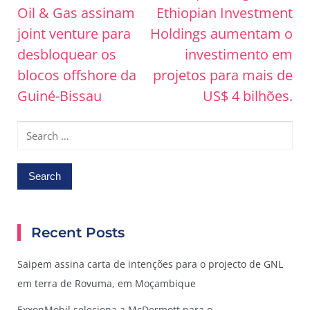
Post
Oil & Gas assinam
Ethiopian Investment
navigation
joint venture para
Holdings aumentam o
desbloquear os
investimento em
blocos offshore da
projetos para mais de
Guiné-Bissau
US$ 4 bilhões.
Search
for:
Recent Posts
Saipem assina carta de intenções para o projecto de GNL
em terra de Rovuma, em Moçambique
ExxonMobil seleciona a McDermott para o