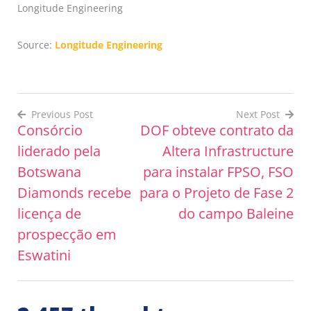
Longitude Engineering
Source:
Longitude Engineering
Previous Post
Next Post
Consórcio
DOF obteve contrato da
Post
liderado pela
Altera Infrastructure
navigation
Botswana
para instalar FPSO, FSO
Diamonds recebe
para o Projeto de Fase 2
licença de
do campo Baleine
prospecção em
Eswatini