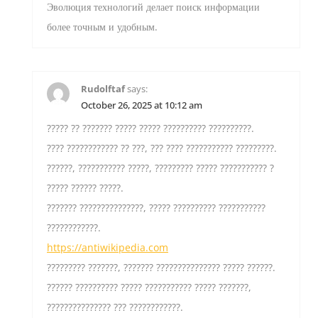
Эволюция технологий делает поиск информации
более точным и удобным.
Rudolftaf
says:
October 26, 2025 at 10:12 am
????? ?? ??????? ????? ????? ?????????? ??????????.
???? ???????????? ?? ???, ??? ???? ??????????? ?????????.
??????, ??????????? ?????, ????????? ????? ??????????? ?
????? ?????? ?????.
??????? ???????????????, ????? ?????????? ???????????
????????????.
https://antiwikipedia.com
????????? ???????, ??????? ??????????????? ????? ??????.
?????? ?????????? ????? ??????????? ????? ???????,
??????????????? ??? ????????????.