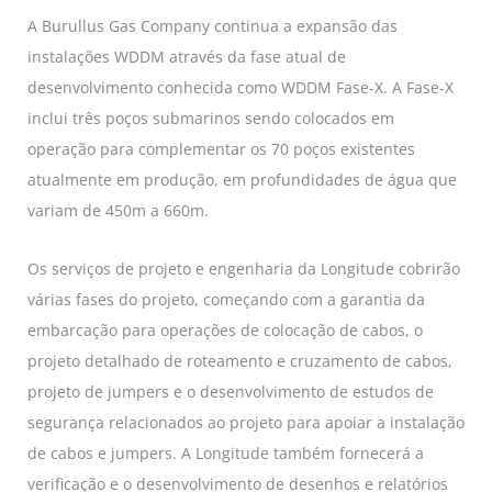
A Burullus Gas Company continua a expansão das
instalações WDDM através da fase atual de
desenvolvimento conhecida como WDDM Fase-X. A Fase-X
inclui três poços submarinos sendo colocados em
operação para complementar os 70 poços existentes
atualmente em produção, em profundidades de água que
variam de 450m a 660m.
Os serviços de projeto e engenharia da Longitude cobrirão
várias fases do projeto, começando com a garantia da
embarcação para operações de colocação de cabos, o
projeto detalhado de roteamento e cruzamento de cabos,
projeto de jumpers e o desenvolvimento de estudos de
segurança relacionados ao projeto para apoiar a instalação
de cabos e jumpers. A Longitude também fornecerá a
verificação e o desenvolvimento de desenhos e relatórios