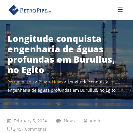
Skip
to
content
Longitude conquista
engenharia de águas
profundas em Burullus,
no Egito
PetropipeLda
>
Blog
>
News
>
Longitude conquista
engenharia de águas profundas em Burullus, no Egito
February 5, 2024
News
admin
2,457 Comments