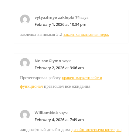
vytyazhnye zaklepki 74
says:
February 1, 2026 at 10:34 pm
заклепка вытяжная 3.2
заклепка вытяжная нерж
NelsonGlymn
says:
February 2, 2026 at 9:06 am
Протестировал работу
кракен маркетплейс и
функционал
превзошёл все ожидания
WilliamNok
says:
February 4, 2026 at 7:49 am
ландшафтный дизайн дома
дизайн интерьера коттеджа