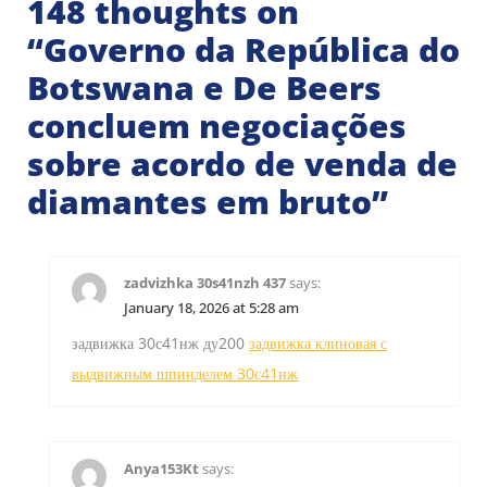
148 thoughts on
“
Governo da República do
Botswana e De Beers
concluem negociações
sobre acordo de venda de
diamantes em bruto
”
zadvizhka 30s41nzh 437
says:
January 18, 2026 at 5:28 am
задвижка 30с41нж ду200
задвижка клиновая с
выдвижным шпинделем 30с41нж
Anya153Kt
says: