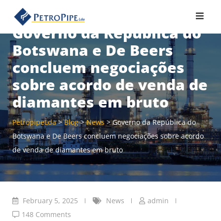
Skip
to
Governo da República do
content
Botswana e De Beers
concluem negociações
sobre acordo de venda de
diamantes em bruto
PetropipeLda
>
Blog
>
News
>
Governo da República do
Botswana e De Beers concluem negociações sobre acordo
de venda de diamantes em bruto
February 5, 2025
News
admin
148 Comments