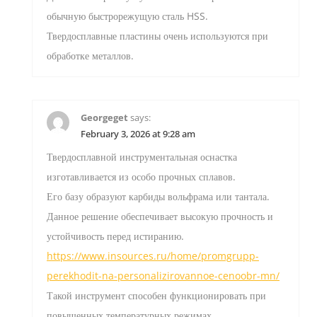
обычную быстрорежущую сталь HSS.
Твердосплавные пластины очень используются при
обработке металлов.
Georgeget
says:
February 3, 2026 at 9:28 am
Твердосплавной инструментальная оснастка
изготавливается из особо прочных сплавов.
Его базу образуют карбиды вольфрама или тантала.
Данное решение обеспечивает высокую прочность и
устойчивость перед истиранию.
https://www.insources.ru/home/promgrupp-
perekhodit-na-personalizirovannoe-cenoobr-mn/
Такой инструмент способен функционировать при
повышенных температурных режимах.