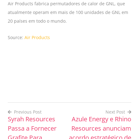
Air Products fabrica permutadores de calor de GNL, que
atualmente operam em mais de 100 unidades de GNL em
20 países em todo o mundo.
Source:
Air Products
Previous Post
Next Post
Syrah Resources
Azule Energy e Rhino
Post
Passa a Fornecer
Resources anunciam
navigation
Grafite Para
acordo estratégico de