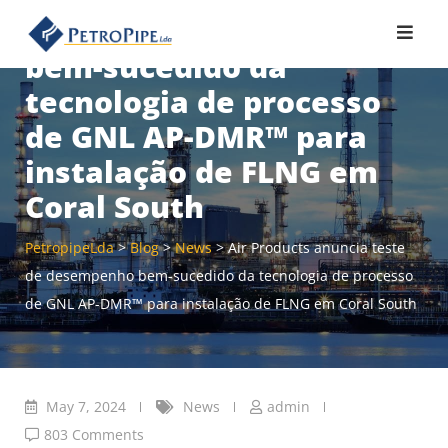
Skip
teste de desempenho
to
bem-sucedido da
content
tecnologia de processo
de GNL AP-DMR™ para
instalação de FLNG em
Coral South
PetropipeLda
>
Blog
>
News
>
Air Products anuncia teste
de desempenho bem-sucedido da tecnologia de processo
de GNL AP-DMR™ para instalação de FLNG em Coral South
May 7, 2024
News
admin
803 Comments