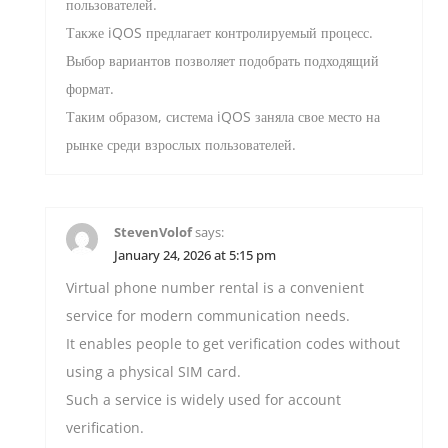
пользователей.
Также iQOS предлагает контролируемый процесс.
Выбор вариантов позволяет подобрать подходящий
формат.
Таким образом, система iQOS заняла свое место на
рынке среди взрослых пользователей.
StevenVolof
says:
January 24, 2026 at 5:15 pm
Virtual phone number rental is a convenient
service for modern communication needs.
It enables people to get verification codes without
using a physical SIM card.
Such a service is widely used for account
verification.