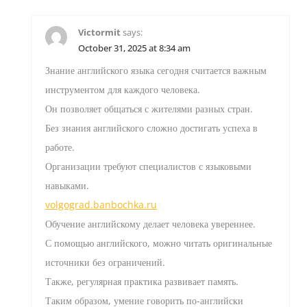
Victormit
says:
October 31, 2025 at 8:34 am
Знание английского языка сегодня считается важным
инструментом для каждого человека.
Он позволяет общаться с жителями разных стран.
Без знания английского сложно достигать успеха в
работе.
Организации требуют специалистов с языковыми
навыками.
volgograd.banbochka.ru
Обучение английскому делает человека увереннее.
С помощью английского, можно читать оригинальные
источники без ограничений.
Также, регулярная практика развивает память.
Таким образом, умение говорить по-английски