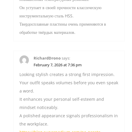
Он уступает в своей прочности классическую
инструментальную сталь HSS.
Твердосплавные пластины очень применяются в
обработке твёрдых материалов.
RichardDrono
says:
February 7, 2026 at 7:36 pm
Looking stylish creates a strong first impression.
Your outfit speaks volumes before you even speak
a word.
It enhances your personal self-esteem and
mindset noticeably.
A polished appearance signals professionalism in
the workplace.