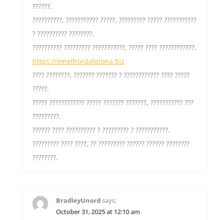
??????.
??????????, ??????????? ?????, ????????? ????? ???????????
? ?????????? ????????.
?????????? ????????? ???????????, ????? ???? ????????????.
https://omelhordatelona.biz
???? ????????, ??????? ??????? ? ???????????? ???? ?????
?????.
????? ???????????? ????? ??????? ???????, ??????????? ???
?????????.
?????? ???? ?????????? ? ????????? ? ???????????.
????????? ???? ????, ?? ????????? ?????? ?????? ????????
????????.
BradleyUnord
says:
October 31, 2025 at 12:10 am