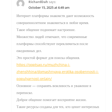
RichardDah
says:
October 15, 2025 at 6:49 am
Интернет платформы знакомств дают возможность
совершеннолетним знакомиться в любое время.
Такое общение поднимает настроение.
Множество людей отмечают, что современные
платформы способствуют переключиться после
ежедневных дел.
Это простой формат для поиска общения.
https://ooptsao.ru/muzhchina-i-
zhenshhina/domashnyaya-erotika-osobennosti-i-
populyarnost-onlajn/
Основное — сохранять вежливость и уважение в
переписке.
Доброе общение помогает восприятие жизни.
Такие ресурсы созданы для тех, кто ценит интересных