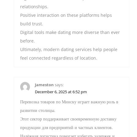
relationships.
Positive interaction on these platforms helps
build trust.
Digital tools make dating more diverse than ever
before.
Ultimately, modern dating services help people
feel connected regardless of location.
Jameston
says:
December 6, 2025 at 6:52 pm
Перевозка товаров по Минску играет важную роль в
развитии столицы.
Этот сектор поддерживает своевременную доставку
продукции для предприятий и частных клиентов.
Надёжная логистика помогает избегать задержек и