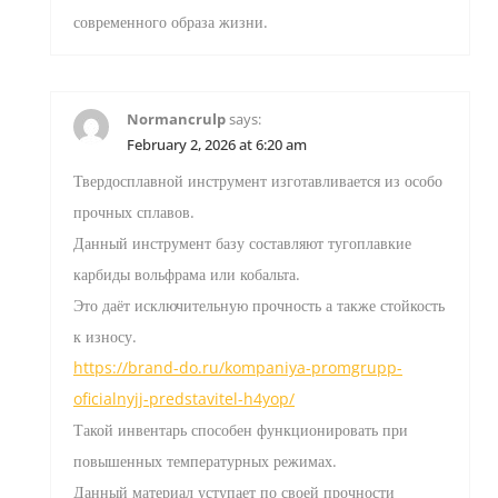
современного образа жизни.
Normancrulp
says:
February 2, 2026 at 6:20 am
Твердосплавной инструмент изготавливается из особо
прочных сплавов.
Данный инструмент базу составляют тугоплавкие
карбиды вольфрама или кобальта.
Это даёт исключительную прочность а также стойкость
к износу.
https://brand-do.ru/kompaniya-promgrupp-
oficialnyjj-predstavitel-h4yop/
Такой инвентарь способен функционировать при
повышенных температурных режимах.
Данный материал уступает по своей прочности