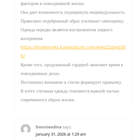
фактором в повседневной жизни.
Она дает возможность подчеркнуть индивидуальность.
Правильно подобранный образ усиливает самооценку.
Одежда нередко является инструментом первого
восприятия.
https://bookmarks.luxepodium.com/w4q22sb4d36
K/
Кроме того, продуманный гардероб экономит время в
повседневных делах.
Постепенно внимание к стилю формирует привычку.
В итоге стильная одежда становится важной частью
современного образа жизни.
Donnieediva
says:
January 31, 2026 at 1:29 am