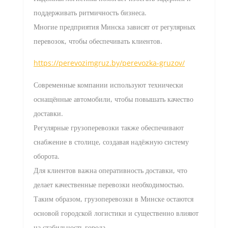
поддерживать ритмичность бизнеса.
Многие предприятия Минска зависят от регулярных
перевозок, чтобы обеспечивать клиентов.
https://perevozimgruz.by/perevozka-gruzov/
Современные компании используют технически
оснащённые автомобили, чтобы повышать качество
доставки.
Регулярные грузоперевозки также обеспечивают
снабжение в столице, создавая надёжную систему
оборота.
Для клиентов важна оперативность доставки, что
делает качественные перевозки необходимостью.
Таким образом, грузоперевозки в Минске остаются
основой городской логистики и существенно влияют
на стабильность города.