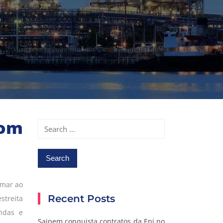
com
Search
for:
-mar ao
Recent Posts
streita
ndas e
Saipem conquista contratos da Eni no