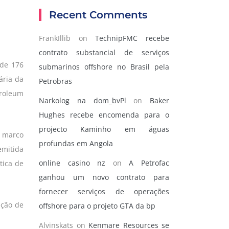
Recent Comments
FrankIllib
on
TechnipFMC recebe
contrato substancial de serviços
 de 176
submarinos offshore no Brasil pela
ária da
Petrobras
roleum
Narkolog na dom_bvPl
on
Baker
Hughes recebe encomenda para o
projecto Kaminho em águas
e marco
profundas em Angola
emitida
online casino nz
on
A Petrofac
tica de
ganhou um novo contrato para
fornecer serviços de operações
ução de
offshore para o projeto GTA da bp
Alvinskats
on
Kenmare Resources se