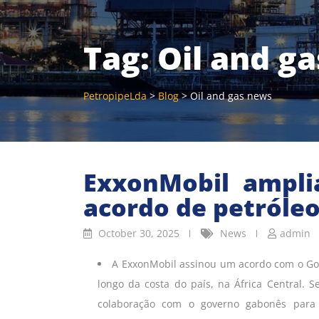
Tag:
Oil and g
PetropipeLda
>
Blog
>
Oil and gas news
ExxonMobil ampli
acordo de petróleo
October 30, 2025
News
admin
A ExxonMobil assinou um acordo com o Gov
longo da costa do país, na África Central.
colaboração com o governo gabonês para 