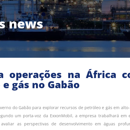
as news
a operações na África 
 e gás no Gabão
erno do Gabão para explorar recursos de petróleo e gás em alto
 Segundo um porta-voz da ExxonMobil, a empresa trabalhará em e
avaliar as perspectivas de desenvolvimento em águas profu